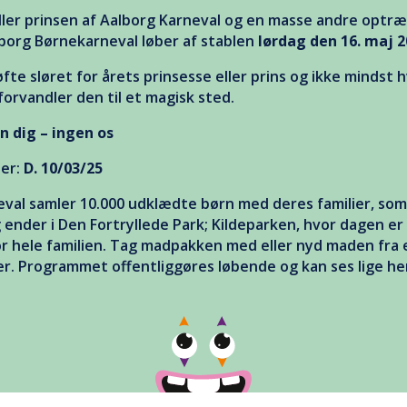
ller prinsen af Aalborg Karneval og en masse andre optr
lborg Børnekarneval løber af stablen
lørdag den 16. maj 2
løfte sløret for årets prinsesse eller prins og ikke mindst h
 forvandler den til et magisk sted.
n dig – ingen os
der:
D. 10/03/25
val samler 10.000 udklædte børn med deres familier, so
g ender i Den Fortryllede Park; Kildeparken, hvor dagen 
for hele familien. Tag madpakken med eller nyd maden fra
r. Programmet offentliggøres løbende og kan ses lige her