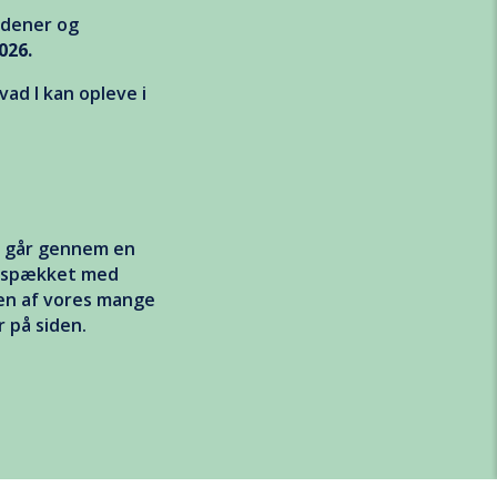
ædener og
First Name
026.
vad I kan opleve i
*
Email Address
Interesse
m går gennem en
er spækket med
Karnevals Lounge
 en af vores mange
Børnekarneval
 på siden.
Stjerneparaden