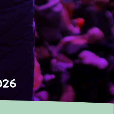
026
×
Vil du være den første til at høre,
når der er nyt om karneval,
kunstnere, og billetter til årets
Aalborg Karneval?