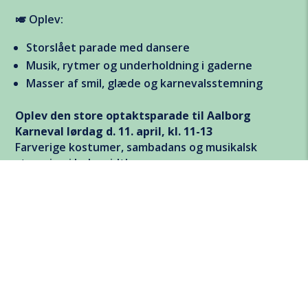
🎺 Oplev:
Karnevals Lounge
Storslået parade med dansere
Børnekarneval
Musik, rytmer og underholdning i gaderne
Stjerneparaden
Masser af smil, glæde og karnevalsstemning
Oplev den store optaktsparade til Aalborg
Karneval lørdag d. 11. april, kl. 11-13
Farverige kostumer, sambadans og musikalsk
stemning i hele midtbyen.
Det er gratis – kom og vær med!
Sæt kryds i kalenderen og vær med, når vi skyder
karnevalssæsonen i gang!