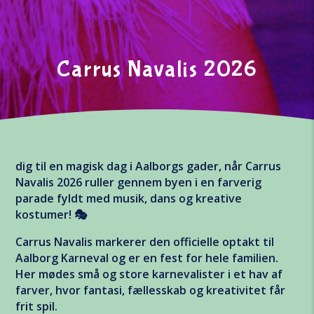
Carrus Navalis 2026
×
Vil du være den første til at høre, når der er
nyt om karneval, kunstnere, og billetter til
årets Aalborg Karneval?
dig til en magisk dag i Aalborgs gader, når Carrus
First Name
Navalis 2026 ruller gennem byen i en farverig
parade fyldt med musik, dans og kreative
kostumer! 🎭
Carrus Navalis markerer den officielle optakt til
*
Email Address
Aalborg Karneval og er en fest for hele familien.
Her mødes små og store karnevalister i et hav af
farver, hvor fantasi, fællesskab og kreativitet får
Interesse
frit spil.