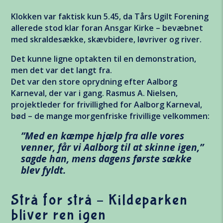
Vil du være den første til at høre, når der er
nyt om karneval, kunstnere, og billetter til
Klokken var faktisk kun 5.45, da Tårs Ugilt Forening
årets Aalborg Karneval?
allerede stod klar foran Ansgar Kirke – bevæbnet
First Name
med skraldesække, skævbidere, løvriver og river.
Det kunne ligne optakten til en demonstration,
men det var det langt fra.
Det var den store oprydning efter Aalborg
*
Email Address
Karneval, der var i gang. Rasmus A. Nielsen,
projektleder for frivillighed for Aalborg Karneval,
bød – de mange morgenfriske frivillige velkommen:
Interesse
”Med en kæmpe hjælp fra alle vores
venner, får vi Aalborg til at skinne igen,”
Karnevals Lounge
sagde han, mens dagens første sække
blev fyldt.
Børnekarneval
Stjerneparaden
Strå for strå – Kildeparken
bliver ren igen