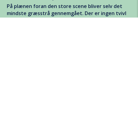
På plænen foran den store scene bliver selv det
mindste græsstrå gennemgået. Der er ingen tvivl
om, hvor man er kommet til oprydning, plænen
bliver grøn igen. Også Søspejderne var mødt
talstærkt op, og stemningen var høj.
Sebastian Ipsen fniser og fortæller, at det mest
kuriøse fund indtil videre er to – ubrugte –
kondomer.
“Men det sjoveste er nok den her,” siger
han og holder en legetøjspistol frem. Ved
siden af udbygger Christian Kirkegaard
sin egen lille samling af glemte solbriller.
Foreningsliv og fællesskab
driver værket